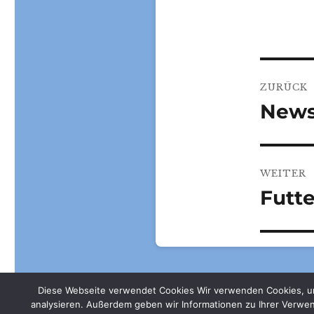
Beitr
ZURÜCK
News
Vorherig
Beitrag:
WEITER
Futt
Nächster
Beitrag:
Diese Webseite verwendet Cookies Wir verwenden Cookies, um 
analysieren. Außerdem geben wir Informationen zu Ihrer Verwen
Pro Vita Animale e.V.
Im