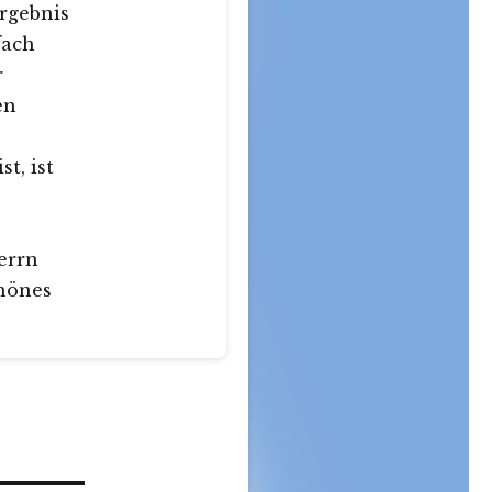
rgebnis
fach
r
en
t, ist
errn
hönes