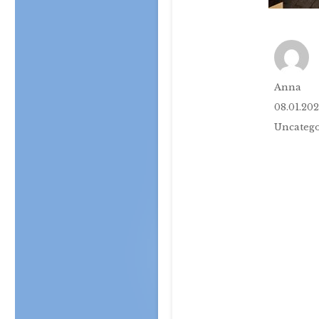
Autor
Anna
Veröffentl
08.01.20
am
Kategori
Uncatego