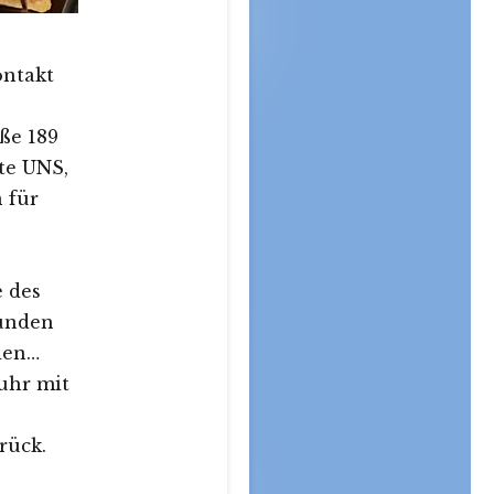
ontakt
aße 189
te UNS,
n für
 des
Kunden
den…
fuhr mit
rück.