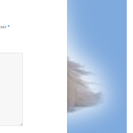
 mit
*