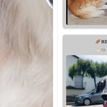
RI
19.