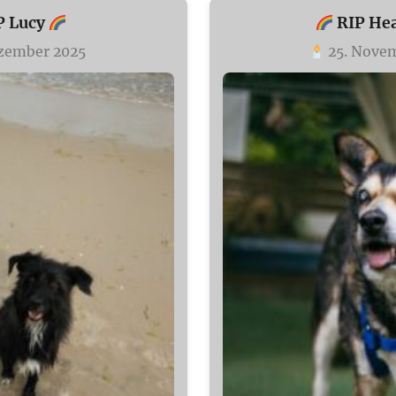
P Lucy
RIP He
zember 2025
25. Nove