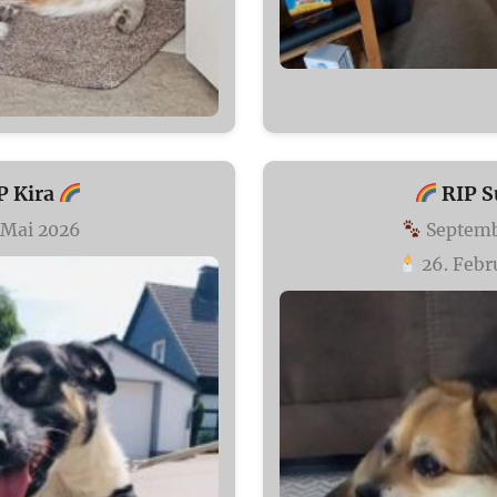
P Kira
RIP S
 Mai 2026
Septemb
26. Febr