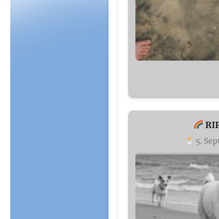
RIP
5. Se