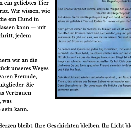
ein geliebtes Tier
itt.
Wir wissen, wie
 die ein Hund in
lassen kann — mit
hritt, jedem
nern wir an die
tück unseres Weges
waren Freunde,
itglieder.
Sie
as Vertrauen
, was
 sein kann.
Herzen bleibt.
Ihre Geschichten bleiben.
Ihr Licht b