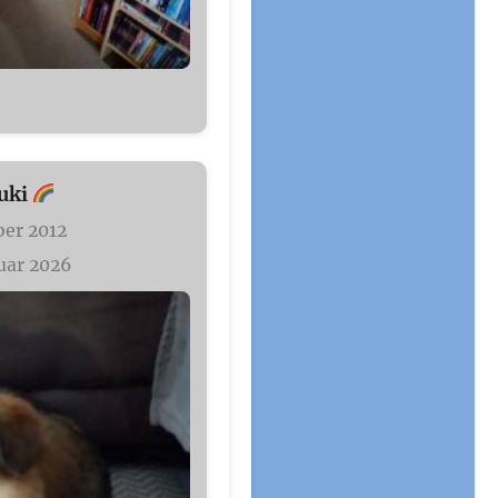
uki
er 2012
uar 2026