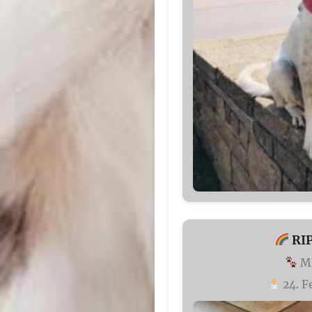
RIP
Mi
24. F