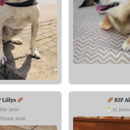
 Lillys
RIP A
tte 2010
11. Jan
ebruar 2026