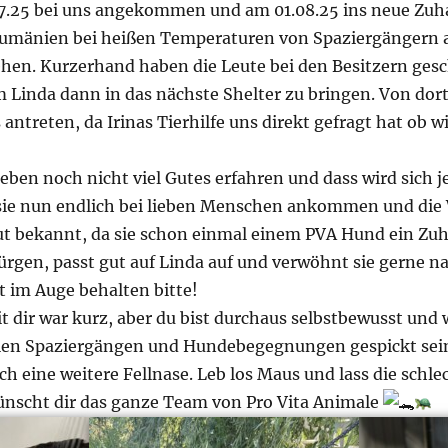
7.25 bei uns angekommen und am 01.08.25 ins neue Zuhau
Rumänien bei heißen Temperaturen von Spaziergängern a
en. Kurzerhand haben die Leute bei den Besitzern gesc
inda dann in das nächste Shelter zu bringen. Von dort a
 antreten, da Irinas Tierhilfe uns direkt gefragt hat ob wi
eben noch nicht viel Gutes erfahren und dass wird sich j
sie nun endlich bei lieben Menschen ankommen und die 
ut bekannt, da sie schon einmal einem PVA Hund ein Zu
Jürgen, passt gut auf Linda auf und verwöhnt sie gerne n
 im Auge behalten bitte!
mit dir war kurz, aber du bist durchaus selbstbewusst und
elen Spaziergängen und Hundebegegnungen gespickt sein
ch eine weitere Fellnase. Leb los Maus und lass die sch
 wünscht dir das ganze Team von Pro Vita Animale