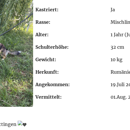
Kastriert:
Ja
Rasse:
Mischli
Alter:
1 Jahr (
Schulterhöhe:
32 cm
Gewicht:
10 kg
Herkunft:
Rumäni
Angekommen:
19.Juli 
Vermittelt:
01.Aug. 
ttingen