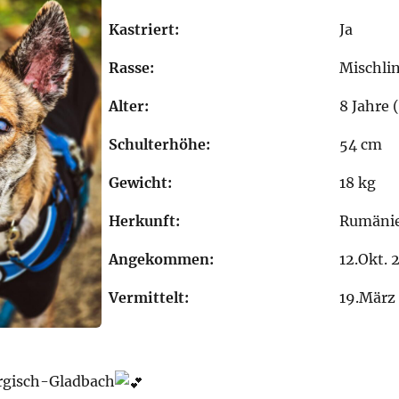
Kastriert:
Ja
Rasse:
Mischli
Alter:
8 Jahre
Schulterhöhe:
54 cm
Gewicht:
18 kg
Herkunft:
Rumäni
Angekommen:
12.Okt. 
Vermittelt:
19.März
rgisch-Gladbach