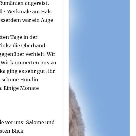
 Rumänien angereist.
 die Merkmale am Hals
Ausserdem war ein Auge
sten Tage in der
 Tinka die Oberhand
egenüber verhielt. Wir
. Wir kümmerten uns zu
a ging es sehr gut, ihr
hr schöne Hündin
h. Einige Monate
ie vor uns: Salome und
sten Blick.