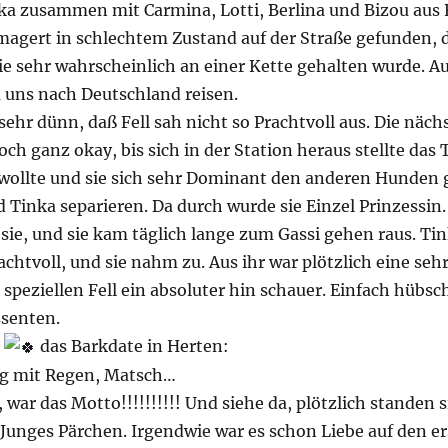
ka zusammen mit Carmina, Lotti, Berlina und Bizou aus
magert in schlechtem Zustand auf der Straße gefunden,
sie sehr wahrscheinlich an einer Kette gehalten wurde. 
u uns nach Deutschland reisen.
hr dünn, daß Fell sah nicht so Prachtvoll aus. Die näch
ch ganz okay, bis sich in der Station heraus stellte das
wollte und sie sich sehr Dominant den anderen Hunden g
inka separieren. Da durch wurde sie Einzel Prinzessin
sie, und sie kam täglich lange zum Gassi gehen raus. Tink
rachtvoll, und sie nahm zu. Aus ihr war plötzlich eine se
speziellen Fell ein absoluter hin schauer. Einfach hübsc
ssenten.
e
das Barkdate in Herten:
Tag mit Regen, Matsch…
r das Motto!!!!!!!!!! Und siehe da, plötzlich standen s
Junges Pärchen. Irgendwie war es schon Liebe auf den er