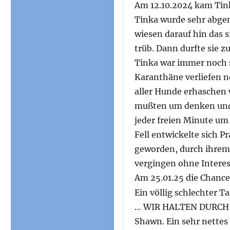
Am 12.10.2024 kam Tin
Tinka wurde sehr abge
wiesen darauf hin das 
trüb. Dann durfte sie z
Tinka war immer noch se
Karanthäne verliefen no
aller Hunde erhaschen 
mußten um denken und T
jeder freien Minute um 
Fell entwickelte sich P
geworden, durch ihrem 
vergingen ohne Intere
Am 25.01.25 die Chanc
Ein völlig schlechter 
… WIR HALTEN DURCH, wa
Shawn. Ein sehr nettes 