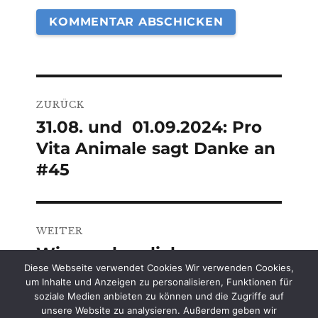
Beitragsnavigation
ZURÜCK
31.08. und 01.09.2024: Pro
Vorheriger
Vita Animale sagt Danke an
Beitrag:
#45
WEITER
Wir werden dich
Nächster
Diese Webseite verwendet Cookies Wir verwenden Cookies,
vermisssen, Mimi!
Beitrag:
um Inhalte und Anzeigen zu personalisieren, Funktionen für
soziale Medien anbieten zu können und die Zugriffe auf
unsere Website zu analysieren. Außerdem geben wir