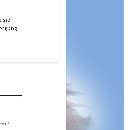
 sie
sorgung
 mit
*