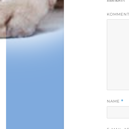
markiert
KOMMEN
NAME
*