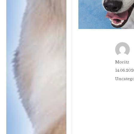
Autor
Moritz
Veröffentl
14.06.202
am
Kategori
Uncatego