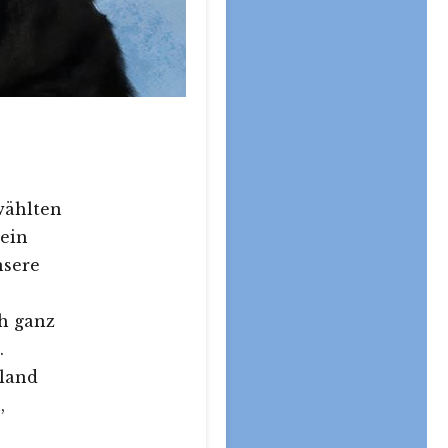
wählten
 ein
nsere
h ganz
.
hland
,