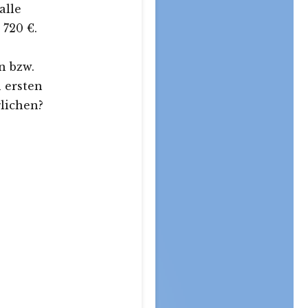
alle
720 €.
n bzw.
 ersten
glichen?