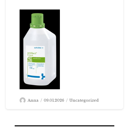
Autor
Veröffentlicht
Kategorien
Anna
09.01.2026
Uncategorized
am